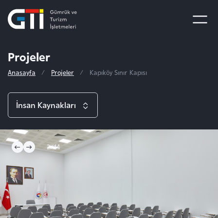
Projeler
Anasayfa
Projeler
Kapıköy Sınır Kapısı
İnsan Kaynakları
Projeler
2/14
Sinan ve Selimiye Camii Vakfı
Uluslararası Faaliyetler
Taşodalar Otel