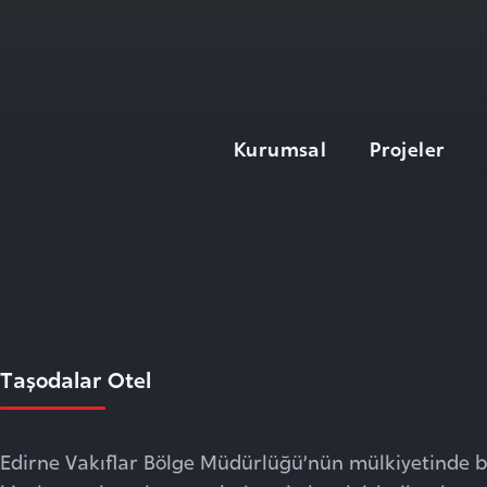
Kurumsal
Projeler
Hakkımızda
Yönetim Kurulu
Genel Müdür
Tarihçe
Yap-İşlet-Devret
Taşodalar Otel
Teknolojiler
Kalite
Edirne Vakıflar Bölge Müdürlüğü’nün mülkiyetinde b