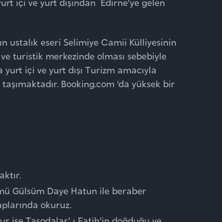
yurt içi ve yurt dışından Edirne’ye gelen
 ustalık eseri Selimiye Camii Külliyesinin
hi ve turistik merkezinde olması sebebiyle
 yurt içi ve yurt dışı Turizm amacıyla
ni taşımaktadır. Booking.com ’da yüksek bir
ktır.
mmü Gülsüm Daye Hatun ile beraber
aplarında okuruz.
ur ise Taşodalar’ ı Fatih’in doğduğu ve