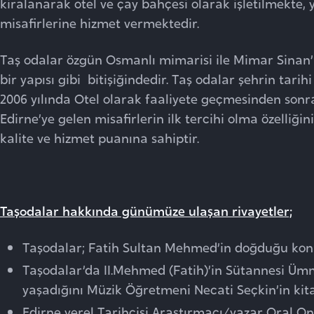
kiralanarak otel ve çay bahçesi olarak işletilmekte, 
misafirlerine hizmet vermektedir.
Taş odalar özgün Osmanlı mimarisi ile Mimar Sinan’ın
bir yapısı gibi bitişiğindedir. Taş odalar şehrin tari
2006 yılında Otel olarak faaliyete geçmesinden sonra
Edirne’ye gelen misafirlerin ilk tercihi olma özelliği
kalite ve hizmet puanına sahiptir.
Taşodalar hakkında günümüze ulaşan rivayetler;
Taşodalar; Fatih Sultan Mehmed’in doğduğu kona
Taşodalar’da II.Mehmed (Fatih)’in Sütannesi Ü
yaşadığını Müzik Öğretmeni Necati Seçkin’in kit
Edirne yerel Tarihçisi Araştırmacı/yazar Oral On