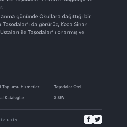
r.
n anma gününde Okullara dağıttığı bir
a Taşodalar’ı da görürüz, Koca Sinan
staları ile Taşodalar’ ı onarmış ve
gi Toplumu Hizmetleri
Taşodalar Otel
tal Kataloglar
SİSEV
KİP EDİN