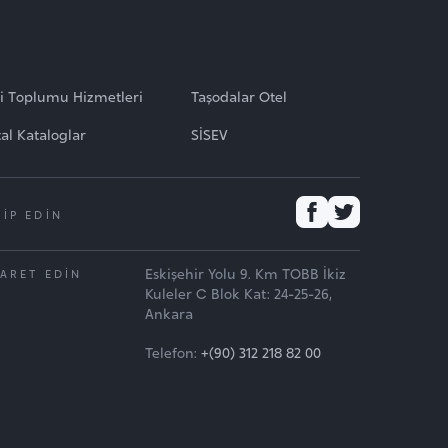
gi Toplumu Hizmetleri
Taşodalar Otel
tal Kataloglar
SİSEV
KİP EDİN
Eskişehir Yolu 9. Km TOBB İkiz
YARET EDİN
Kuleler C Blok Kat: 24-25-26,
Ankara
Telefon:
+(90) 312 218 82 00