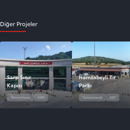
Diğer Projeler
Sarp Sınır
Hamzabeyli Tır
Kapısı
Parkı
Tamamlandı
2009
Tamamlandı
2017