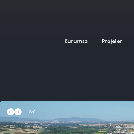
Kurumsal
Projeler
Hakkımızda
Yönetim Kurulu
Genel Müdür
Tarihçe
Yap-İşlet-Devret
Teknolojiler
3/6
Kalite