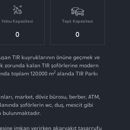
Yolcu Kapasitesi
Taşıt Kapasitesi
0
0
oluşan TIR kuyruklarının önüne geçmek ve
ek zorunda kalan TIR şoförlerine modern
2
lında toplam 120.000 m
alanda TIR Parkı
nları, market, döviz bürosu, berber, ATM,
anında şoförlerin wc, duş, mescit gibi
da bulunmaktadır.
esine imkan verirken akaryakıt tasarrufu